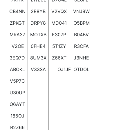
CB4NN
2E8YB
V2VQX
VNJ9W
ZPKGT
DRPY8
MD041
O5BPM
MRA37
MOTXB
E307P
B04BV
IV2OE
0FHE4
5T1ZY
R3CFA
3EQ7D
8UM3X
Z66XT
J3NHE
ABOKL
V33SA
OJ1JF
OTDOL
V5P7C
U30UP
Q6AYT
185OJ
R2Z66