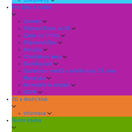
Dokumenty
Pro žáky a rodiče
Zvonění
Přijímací řízení na SŠ
Zápis do 1. třídy
Přípravná třída
Kroužky
Charitativní akce
Školská rada
Společnost rodičů a přátel školy ZŠ Jana
Masaryka
Formuláře ke stažení
GDPR
ŠD a školní klub
Informace
Školní jídelna