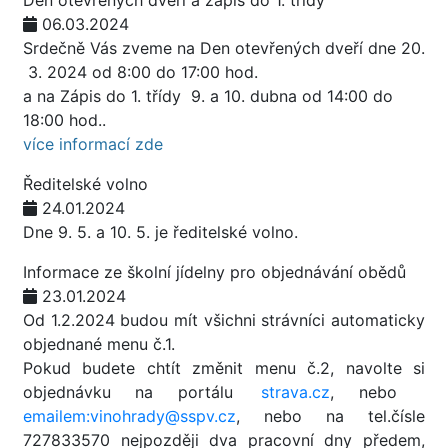
Den otevřených dveří a zápis do 1. třídy
06.03.2024
Srdečně Vás zveme na Den otevřených dveří dne 20.
3. 2024 od 8:00 do 17:00 hod.
a na Zápis do 1. třídy 9. a 10. dubna od 14:00 do
18:00 hod..
více informací zde
Ředitelské volno
24.01.2024
Dne 9. 5. a 10. 5. je ředitelské volno.
Informace ze školní jídelny pro objednávání obědů
23.01.2024
Od 1.2.2024 budou mít všichni strávníci automaticky
objednané menu č.1.
Pokud budete chtít změnit menu č.2, navolte si
objednávku na portálu
strava.cz
, nebo
emailem:vinohrady@sspv.cz
, nebo na tel.čísle
727833570 nejpozději dva pracovní dny předem,