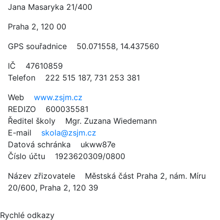
Jana Masaryka 21/400
Praha 2, 120 00
GPS souřadnice 50.071558, 14.437560
IČ 47610859
Telefon 222 515 187, 731 253 381
Web
www.zsjm.cz
REDIZO 600035581
Ředitel školy Mgr. Zuzana Wiedemann
E-mail
skola@zsjm.cz
Datová schránka ukww87e
Číslo účtu 1923620309/0800
Název zřizovatele Městská část Praha 2, nám. Míru
20/600, Praha 2, 120 39
Rychlé odkazy