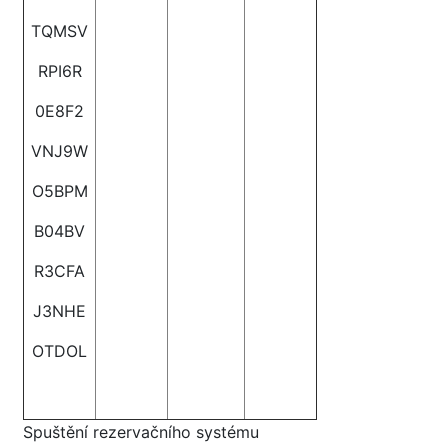
TQMSV
RPI6R
0E8F2
VNJ9W
O5BPM
B04BV
R3CFA
J3NHE
OTDOL
Spuštění rezervačního systému