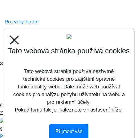
Rozvrhy hodin
Zápisy
close
Formuláře ke stažení
Tato webová stránka používá cookies
Sociální sítě
Tato webová stránka používá nezbytné
technické cookies pro zajištění správné
funkcionality webu. Dále může web používat
cookies pro analýzu pohybu uživatelů na webu a
pro reklamní účely.
Copyright © 2017 - 2026
Pokud tomu tak je, naleznete v nastavení níže.
Základní škola Jana Masaryka 21 &
Vitalex Computers s.r.o.
- Tvorba
školních webů
Přijmout vše
Prohlášení o přístupnosti