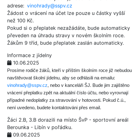
adrese:
vinohrady@sspv.cz
Žádost o vrácení na účet lze pouze u částky vyšší
než 100 Kč.
Pokud si o přeplatek nezažádáte, bude automaticky
převeden na úhradu stravy v novém školním roce.
Žákům 9 tříd, bude přeplatek zaslán automaticky.
Informace z jídelny
10.06.2025
Prosíme rodiče žáků, kteří v příštím školním roce již nebudou
navštěvovat školní jídelnu, aby se odhlásili na emailu:
vinohrady@sspv.cz
, nebo v kanceláři ŠJ. Bude jim zajištěno
vrácení přeplatku zpět na aktuální číslo účtu, nebo vyrovnají
případné nedoplatky za stravování v hotovosti. Pokud č.ú.,
není uvedeno, budete kontaktováni přes email.
Žáci 2.B, 3.B dorazili na místo ŠvP - sportovní areál
Berounka - Libín v pořádku.
09.06.2025