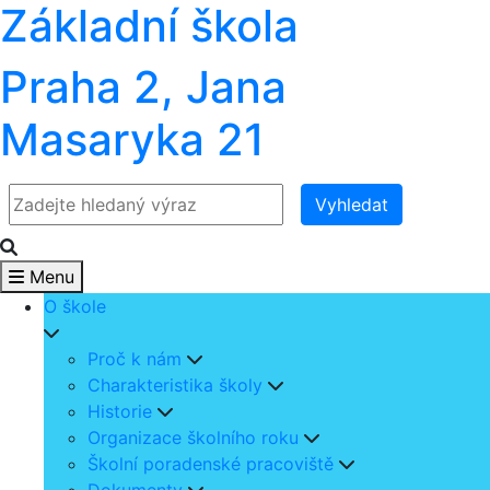
Základní škola
Praha 2, Jana
Masaryka 21
Vyhledat
Menu
O škole
Proč k nám
Charakteristika školy
Historie
Organizace školního roku
Školní poradenské pracoviště