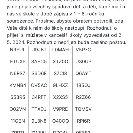
jsme přijali všechny spádové děti a děti, které mají u
nás ve škole v době zápisu v 1. - 8. ročníku
sourozence. Prosíme, abyste obratem potvrdili, zda
Vaše dítě k nám do školy nastoupí. Rozhodnutí o
přijetí si můžete v kanceláři školy vyzvedávat od 2.
5. 2024. Rozhodnutí o nepřijetí bude zasláno poštou.
N9EUL
U9JBT
L0MAH
V5P7C
ETUXP
3AEC5
XTZ0O
U30UP
N6RSZ
S6D6E
S7CI8
Q6AYT
KMNB4
CV5AC
9LHXZ
185OJ
S58R5
34RFT
X2XS5
R2Z66
O02VN
TTXDJ
V9PRE
TQMSV
11GEN
9L3N8
Q40OQ
RPI6R
7RITR
ZWE8L
D7C4L
0E8F2