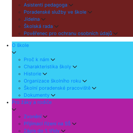
Asistenti pedagoga
Poradenské služby ve škole
Jídelna
Školská rada
Pověřenec pro ochranu osobních údajů
O škole
Proč k nám
Charakteristika školy
Historie
Organizace školního roku
Školní poradenské pracoviště
Dokumenty
Pro žáky a rodiče
Zvonění
Přijímací řízení na SŠ
Zápis do 1. třídy