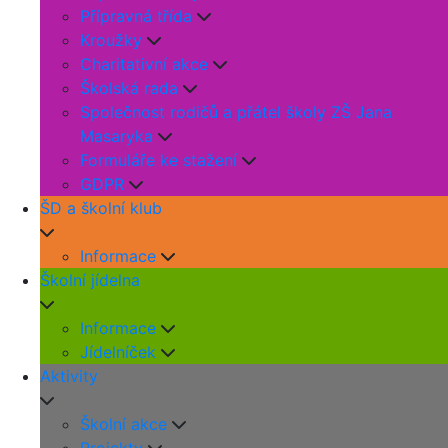
Přípravná třída
Kroužky
Charitativní akce
Školská rada
Společnost rodičů a přátel školy ZŠ Jana
Masaryka
Formuláře ke stažení
GDPR
ŠD a školní klub
Informace
Školní jídelna
Informace
Jídelníček
Aktivity
Školní akce