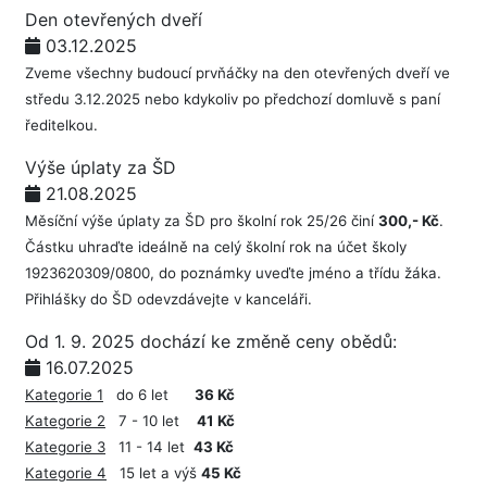
Den otevřených dveří
03.12.2025
Zveme všechny budoucí prvňáčky na den otevřených dveří ve
středu 3.12.2025 nebo kdykoliv po předchozí domluvě s paní
ředitelkou.
Výše úplaty za ŠD
21.08.2025
Měsíční výše úplaty za ŠD pro školní rok 25/26 činí
300,- Kč
.
Částku uhraďte ideálně na celý školní rok na účet školy
1923620309/0800, do poznámky uveďte jméno a třídu žáka.
Přihlášky do ŠD odevzdávejte v kanceláři.
Od 1. 9. 2025 dochází ke změně ceny obědů:
16.07.2025
Kategorie 1
do 6 let
36 Kč
Kategorie 2
7 - 10 let
41 Kč
Kategorie 3
11 - 14 let
43 Kč
Kategorie 4
15 let a výš
45 Kč