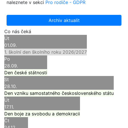
naleznete v sekci
Pro rodiče - GDPR
Archiv aktualit
Co nás čeká
Út
01.09.
1. školní den školního roku 2026/2027
Po
28.09.
Den české státnosti
St
28.10.
Den vzniku samostatného československého státu
Út
17.11.
Den boje za svobodu a demokracii
Čt
24.12.