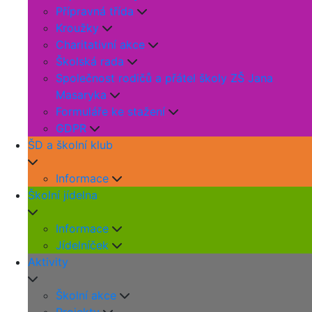
Přípravná třída
Kroužky
Charitativní akce
Školská rada
Společnost rodičů a přátel školy ZŠ Jana
Masaryka
Formuláře ke stažení
GDPR
ŠD a školní klub
Informace
Školní jídelna
Informace
Jídelníček
Aktivity
Školní akce