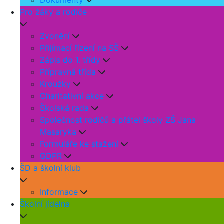
Dokumenty
Pro žáky a rodiče
Zvonění
Přijímací řízení na SŠ
Zápis do 1. třídy
Přípravná třída
Kroužky
Charitativní akce
Školská rada
Společnost rodičů a přátel školy ZŠ Jana
Masaryka
Formuláře ke stažení
GDPR
ŠD a školní klub
Informace
Školní jídelna