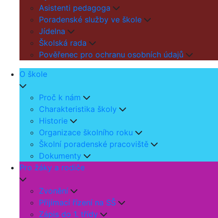
Asistenti pedagoga
Poradenské služby ve škole
Jídelna
Školská rada
Pověřenec pro ochranu osobních údajů
O škole
Proč k nám
Charakteristika školy
Historie
Organizace školního roku
Školní poradenské pracoviště
Dokumenty
Pro žáky a rodiče
Zvonění
Přijímací řízení na SŠ
Zápis do 1. třídy