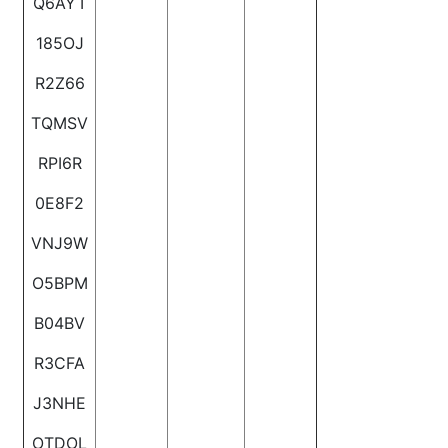
Q6AYT
185OJ
R2Z66
TQMSV
RPI6R
0E8F2
VNJ9W
O5BPM
B04BV
R3CFA
J3NHE
OTDOL