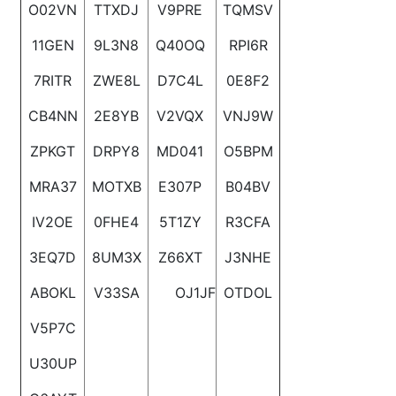
O02VN
TTXDJ
V9PRE
TQMSV
11GEN
9L3N8
Q40OQ
RPI6R
7RITR
ZWE8L
D7C4L
0E8F2
CB4NN
2E8YB
V2VQX
VNJ9W
ZPKGT
DRPY8
MD041
O5BPM
MRA37
MOTXB
E307P
B04BV
IV2OE
0FHE4
5T1ZY
R3CFA
3EQ7D
8UM3X
Z66XT
J3NHE
ABOKL
V33SA
OJ1JF
OTDOL
V5P7C
U30UP