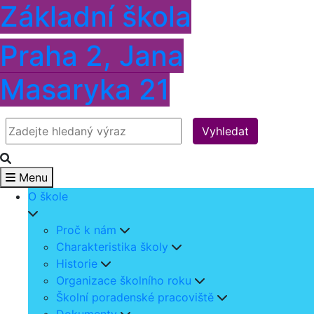
Základní škola
Praha 2, Jana
Masaryka 21
Vyhledat
Menu
O škole
Proč k nám
Charakteristika školy
Historie
Organizace školního roku
Školní poradenské pracoviště