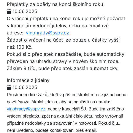
Přeplatky za obědy na konci školního roku
10.06.2025
O vrácení přeplatku na konci roku je možné požádat
v kanceláři vedoucí jídelny, nebo na emailové
adrese:
vinohrady@sspv.cz
Žádost o vrácení na účet lze pouze u částky vyšší
než 100 Kč.
Pokud si o přeplatek nezažádáte, bude automaticky
převeden na úhradu stravy v novém školním roce.
Žákům 9 tříd, bude přeplatek zaslán automaticky.
Informace z jídelny
10.06.2025
Prosíme rodiče žáků, kteří v příštím školním roce již nebudou
navštěvovat školní jídelnu, aby se odhlásili na emailu:
vinohrady@sspv.cz
, nebo v kanceláři ŠJ. Bude jim zajištěno
vrácení přeplatku zpět na aktuální číslo účtu, nebo vyrovnají
případné nedoplatky za stravování v hotovosti. Pokud č.ú.,
není uvedeno, budete kontaktováni přes email.