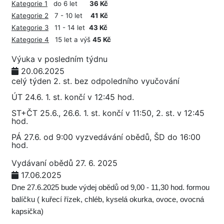
Kategorie 1
do 6 let
36 Kč
Kategorie 2
7 - 10 let
41 Kč
Kategorie 3
11 - 14 let
43 Kč
Kategorie 4
15 let a výš
45 Kč
Výuka v posledním týdnu
20.06.2025
celý týden 2. st. bez odpoledního vyučování
ÚT 24.6. 1. st. končí v 12:45 hod.
ST+ČT 25.6., 26.6. 1. st. končí v 11:50, 2. st. v 12:45
hod.
PÁ 27.6. od 9:00 vyzvedávání obědů, ŠD do 16:00
hod.
Vydávaní obědů 27. 6. 2025
17.06.2025
Dne 27.6.2025 bude výdej obědů od 9,00 - 11,30 hod. formou
balíčku ( kuřecí řízek, chléb, kyselá okurka, ovoce, ovocná
kapsička)