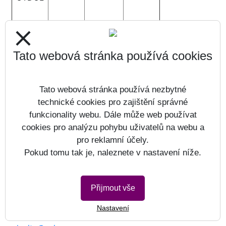
close
Spuštění rezervačního systému
06.03.2024
Tato webová stránka používá cookies
KAPACITA REZERVAČNÍCH MÍST BYLA NA OBA
TERMÍNY ZÁPISU NAVÝŠENA
Spuštění online rezervace od
Tato webová stránka používá nezbytné
18. 3. 2024.
technické cookies pro zajištění správné
Zápis Skola O
nline
funkcionality webu. Dále může web používat
cookies pro analýzu pohybu uživatelů na webu a
Škola před školou pro děti budoucí první třídy a
pro reklamní účely.
jejich rodiče
Pokud tomu tak je, naleznete v nastavení níže.
08.01.2024
Srdečně Vás zveme 13. 3. (středa) 2024
v době od 15:30 – 16:15 hod. k návštěvě školy.
Přijmout vše
Společně zažijeme školní atmosféru v hodině plné
malování, zpívání a her.
Nastavení
Zájemci, prosíme, přihlaste se na email