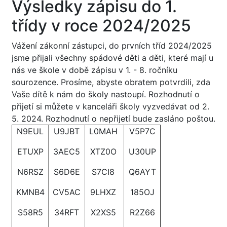
Výsledky zápisu do 1.
třídy v roce 2024/2025
Vážení zákonní zástupci, do prvních tříd 2024/2025
jsme přijali všechny spádové děti a děti, které mají u
nás ve škole v době zápisu v 1. - 8. ročníku
sourozence. Prosíme, abyste obratem potvrdili, zda
Vaše dítě k nám do školy nastoupí. Rozhodnutí o
přijetí si můžete v kanceláři školy vyzvedávat od 2.
5. 2024. Rozhodnutí o nepřijetí bude zasláno poštou.
N9EUL
U9JBT
L0MAH
V5P7C
ETUXP
3AEC5
XTZ0O
U30UP
N6RSZ
S6D6E
S7CI8
Q6AYT
KMNB4
CV5AC
9LHXZ
185OJ
S58R5
34RFT
X2XS5
R2Z66