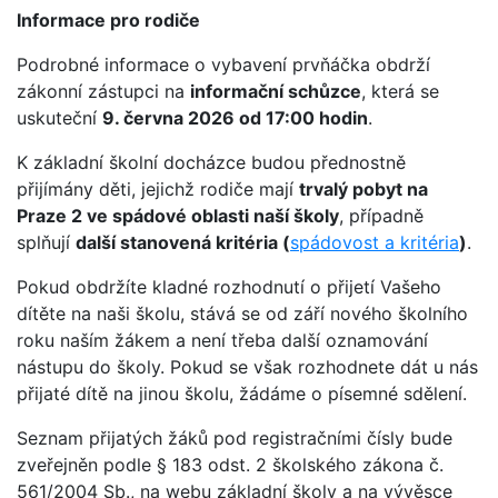
Informace pro rodiče
Podrobné informace o vybavení prvňáčka obdrží
zákonní zástupci na
informační schůzce
, která se
uskuteční
9. června 2026 od 17:00 hodin
.
K základní školní docházce budou přednostně
přijímány děti, jejichž rodiče mají
trvalý pobyt na
Praze 2 ve spádové oblasti naší školy
, případně
splňují
další stanovená kritéria (
spádovost a kritéria
)
.
Pokud obdržíte kladné rozhodnutí o přijetí Vašeho
dítěte na naši školu, stává se od září nového školního
roku naším žákem a není třeba další oznamování
nástupu do školy. Pokud se však rozhodnete dát u nás
přijaté dítě na jinou školu, žádáme o písemné sdělení.
Seznam přijatých žáků pod registračními čísly bude
zveřejněn podle § 183 odst. 2 školského zákona č.
561/2004 Sb., na webu základní školy a na vývěsce