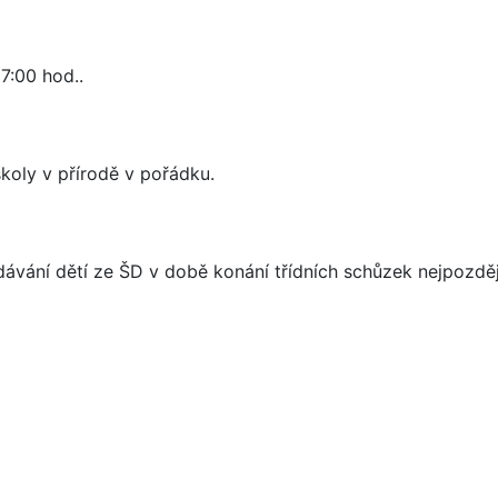
7:00 hod..
í školy v přírodě v pořádku.
dávání dětí ze ŠD v době konání třídních schůzek nejpozdě