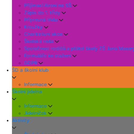
Přijímací řízení na SŠ
Zápis do 1. třídy
Přípravná třída
Kroužky
Charitativní akce
Školská rada
Společnost rodičů a přátel školy ZŠ Jana Masar
Formuláře ke stažení
GDPR
ŠD a školní klub
Informace
Školní jídelna
Informace
Jídelníček
Aktivity