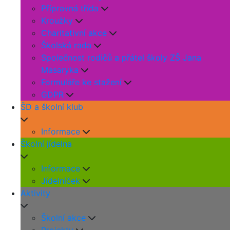
Přípravná třída
Kroužky
Charitativní akce
Školská rada
Společnost rodičů a přátel školy ZŠ Jana
Masaryka
Formuláře ke stažení
GDPR
ŠD a školní klub
Informace
Školní jídelna
Informace
Jídelníček
Aktivity
Školní akce