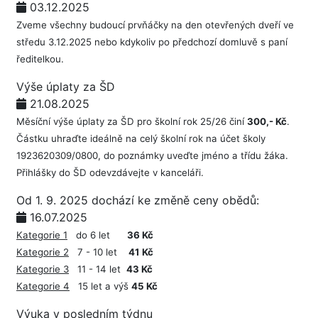
03.12.2025
Zveme všechny budoucí prvňáčky na den otevřených dveří ve
středu 3.12.2025 nebo kdykoliv po předchozí domluvě s paní
ředitelkou.
Výše úplaty za ŠD
21.08.2025
Měsíční výše úplaty za ŠD pro školní rok 25/26 činí
300,- Kč
.
Částku uhraďte ideálně na celý školní rok na účet školy
1923620309/0800, do poznámky uveďte jméno a třídu žáka.
Přihlášky do ŠD odevzdávejte v kanceláři.
Od 1. 9. 2025 dochází ke změně ceny obědů:
16.07.2025
Kategorie 1
do 6 let
36 Kč
Kategorie 2
7 - 10 let
41 Kč
Kategorie 3
11 - 14 let
43 Kč
Kategorie 4
15 let a výš
45 Kč
Výuka v posledním týdnu