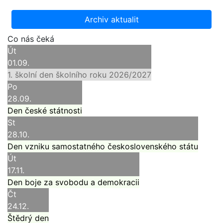
Archiv aktualit
Co nás čeká
Út
01.09.
1. školní den školního roku 2026/2027
Po
28.09.
Den české státnosti
St
28.10.
Den vzniku samostatného československého státu
Út
17.11.
Den boje za svobodu a demokracii
Čt
24.12.
Štědrý den