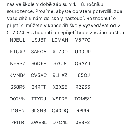
nás ve škole v době zápisu v 1. - 8. ročníku
sourozence. Prosíme, abyste obratem potvrdili, zda
Vaše dítě k nám do školy nastoupí. Rozhodnutí o
přijetí si můžete v kanceláři školy vyzvedávat od 2.
5. 2024. Rozhodnutí o nepřijetí bude zasláno poštou.
N9EUL
U9JBT
L0MAH
V5P7C
ETUXP
3AEC5
XTZ0O
U30UP
N6RSZ
S6D6E
S7CI8
Q6AYT
KMNB4
CV5AC
9LHXZ
185OJ
S58R5
34RFT
X2XS5
R2Z66
O02VN
TTXDJ
V9PRE
TQMSV
11GEN
9L3N8
Q40OQ
RPI6R
7RITR
ZWE8L
D7C4L
0E8F2