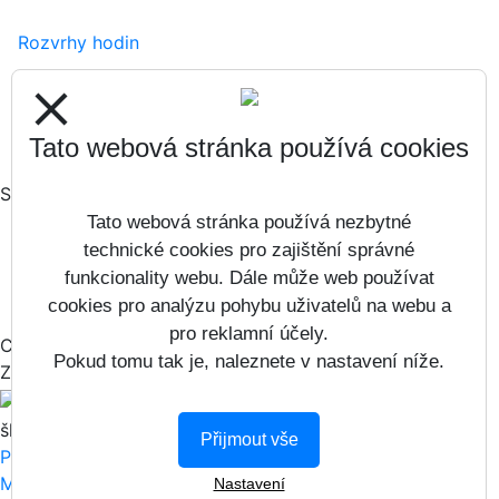
Rozvrhy hodin
Zápisy
close
Formuláře ke stažení
Tato webová stránka používá cookies
Sociální sítě
Tato webová stránka používá nezbytné
technické cookies pro zajištění správné
funkcionality webu. Dále může web používat
cookies pro analýzu pohybu uživatelů na webu a
pro reklamní účely.
Copyright © 2017 - 2026
Pokud tomu tak je, naleznete v nastavení níže.
Základní škola Jana Masaryka 21 &
Vitalex Computers s.r.o.
- Tvorba
školních webů
Přijmout vše
Prohlášení o přístupnosti
Mapa webu
Nastavení