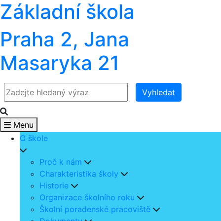
Základní škola
Praha 2, Jana
Masaryka 21
Vyhledat
Menu
O škole
Proč k nám
Charakteristika školy
Historie
Organizace školního roku
Školní poradenské pracoviště