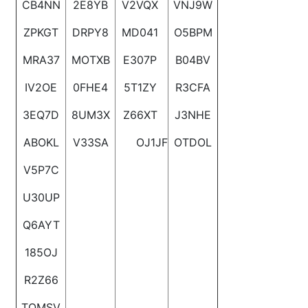
CB4NN
2E8YB
V2VQX
VNJ9W
ZPKGT
DRPY8
MD041
O5BPM
MRA37
MOTXB
E307P
B04BV
IV2OE
0FHE4
5T1ZY
R3CFA
3EQ7D
8UM3X
Z66XT
J3NHE
ABOKL
V33SA
OJ1JF
OTDOL
V5P7C
U30UP
Q6AYT
185OJ
R2Z66
TQMSV