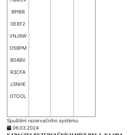
RPI6R
0E8F2
VNJ9W
O5BPM
B04BV
R3CFA
J3NHE
OTDOL
Spuštění rezervačního systému
06.03.2024