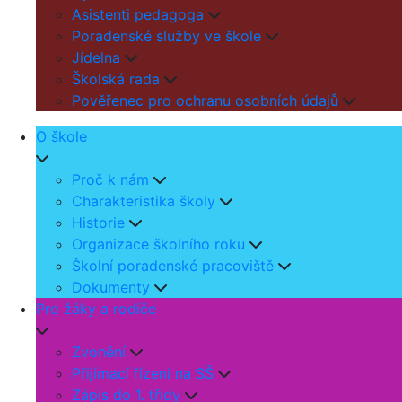
Asistenti pedagoga
Poradenské služby ve škole
Jídelna
Školská rada
Pověřenec pro ochranu osobních údajů
O škole
Proč k nám
Charakteristika školy
Historie
Organizace školního roku
Školní poradenské pracoviště
Dokumenty
Pro žáky a rodiče
Zvonění
Přijímací řízení na SŠ
Zápis do 1. třídy