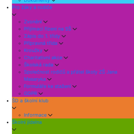
Dokumenty
Pro žáky a rodiče
Zvonění
Přijímací řízení na SŠ
Zápis do 1. třídy
Přípravná třída
Kroužky
Charitativní akce
Školská rada
Společnost rodičů a přátel školy ZŠ Jana
Masaryka
Formuláře ke stažení
GDPR
ŠD a školní klub
Informace
Školní jídelna