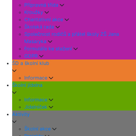
Přípravná třída
Kroužky
Charitativní akce
Školská rada
Společnost rodičů a přátel školy ZŠ Jana
Masaryka
Formuláře ke stažení
GDPR
ŠD a školní klub
Informace
Školní jídelna
Informace
Jídelníček
Aktivity
Školní akce