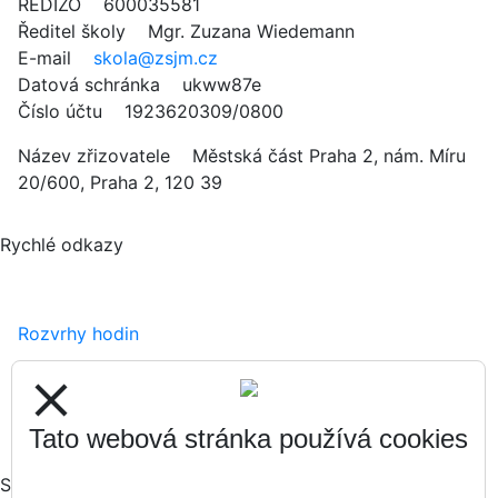
REDIZO 600035581
Ředitel školy Mgr. Zuzana Wiedemann
E-mail
skola@zsjm.cz
Datová schránka ukww87e
Číslo účtu 1923620309/0800
Název zřizovatele Městská část Praha 2, nám. Míru
20/600, Praha 2, 120 39
Rychlé odkazy
Rozvrhy hodin
Zápisy
close
Formuláře ke stažení
Tato webová stránka používá cookies
Sociální sítě