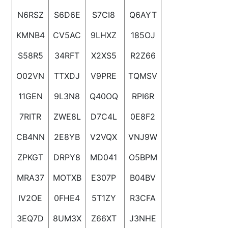
N6RSZ
S6D6E
S7CI8
Q6AYT
KMNB4
CV5AC
9LHXZ
185OJ
S58R5
34RFT
X2XS5
R2Z66
O02VN
TTXDJ
V9PRE
TQMSV
11GEN
9L3N8
Q40OQ
RPI6R
7RITR
ZWE8L
D7C4L
0E8F2
CB4NN
2E8YB
V2VQX
VNJ9W
ZPKGT
DRPY8
MD041
O5BPM
MRA37
MOTXB
E307P
B04BV
IV2OE
0FHE4
5T1ZY
R3CFA
3EQ7D
8UM3X
Z66XT
J3NHE