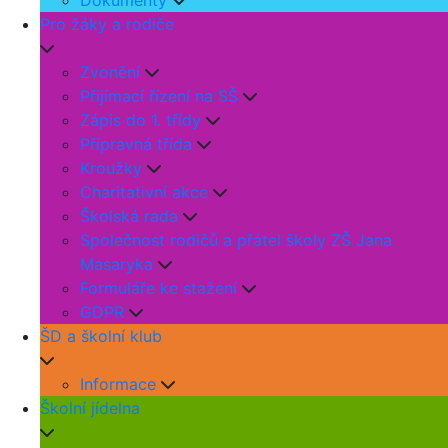
Dokumenty
Pro žáky a rodiče
Zvonění
Přijímací řízení na SŠ
Zápis do 1. třídy
Přípravná třída
Kroužky
Charitativní akce
Školská rada
Společnost rodičů a přátel školy ZŠ Jana
Masaryka
Formuláře ke stažení
GDPR
ŠD a školní klub
Informace
Školní jídelna