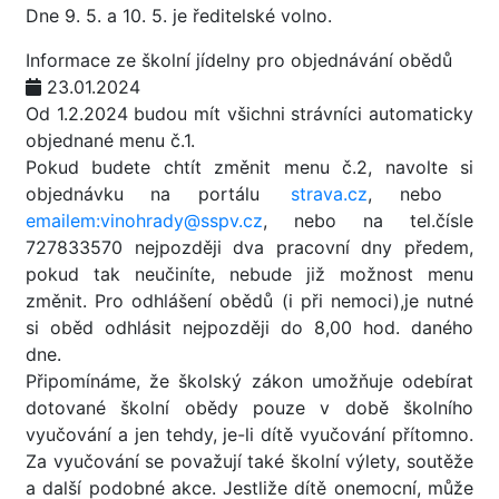
Dne 9. 5. a 10. 5. je ředitelské volno.
Informace ze školní jídelny pro objednávání obědů
23.01.2024
Od 1.2.2024 budou mít všichni strávníci automaticky
objednané menu č.1.
Pokud budete chtít změnit menu č.2, navolte si
objednávku na portálu
strava.cz
, nebo
emailem:vinohrady@sspv.cz
, nebo na tel.čísle
727833570 nejpozději dva pracovní dny předem,
pokud tak neučiníte, nebude již možnost menu
změnit. Pro odhlášení obědů (i při nemoci),je nutné
si oběd odhlásit nejpozději do 8,00 hod. daného
dne.
Připomínáme, že školský zákon umožňuje odebírat
dotované školní obědy pouze v době školního
vyučování a jen tehdy, je-li dítě vyučování přítomno.
Za vyučování se považují také školní výlety, soutěže
a další podobné akce. Jestliže dítě onemocní, může