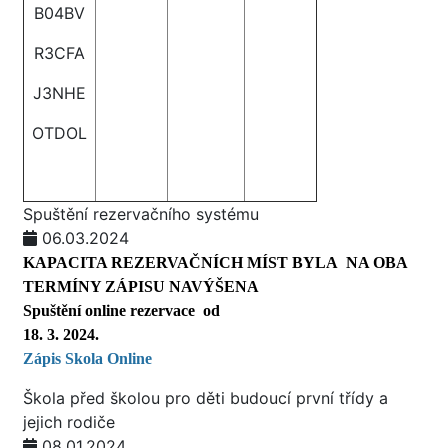
B04BV
R3CFA
J3NHE
OTDOL
Spuštění rezervačního systému
06.03.2024
KAPACITA REZERVAČNÍCH MÍST BYLA NA OBA
TERMÍNY ZÁPISU NAVÝŠENA
Spuštění online rezervace od
18. 3. 2024.
Zápis Skola O
nline
Škola před školou pro děti budoucí první třídy a
jejich rodiče
08.01.2024