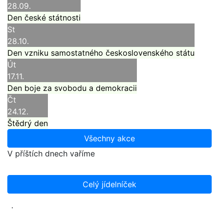
28.09.
Den české státnosti
St
28.10.
Den vzniku samostatného československého státu
Út
17.11.
Den boje za svobodu a demokracii
Čt
24.12.
Štědrý den
Všechny akce
V příštích dnech vaříme
Celý jídelníček
.