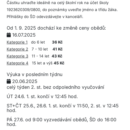
Částku uhraďte ideálně na celý školní rok na účet školy
1923620309/0800, do poznámky uveďte jméno a třídu žáka.
Přihlášky do ŠD odevzdávejte v kanceláři.
Od 1. 9. 2025 dochází ke změně ceny obědů:
16.07.2025
Kategorie 1
do 6 let
36 Kč
Kategorie 2
7 - 10 let
41 Kč
Kategorie 3
11 - 14 let
43 Kč
Kategorie 4
15 let a výš
45 Kč
Výuka v posledním týdnu
20.06.2025
celý týden 2. st. bez odpoledního vyučování
ÚT 24.6. 1. st. končí v 12:45 hod.
ST+ČT 25.6., 26.6. 1. st. končí v 11:50, 2. st. v 12:45
hod.
PÁ 27.6. od 9:00 vyzvedávání obědů, ŠD do 16:00
hod.