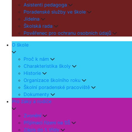
Asistenti pedagoga
Poradenské služby ve škole
Jídelna
Školská rada
Pověřenec pro ochranu osobních údajů
O škole
Proč k nám
Charakteristika školy
Historie
Organizace školního roku
Školní poradenské pracoviště
Dokumenty
Pro žáky a rodiče
Zvonění
Přijímací řízení na SŠ
Zápis do 1. třídy