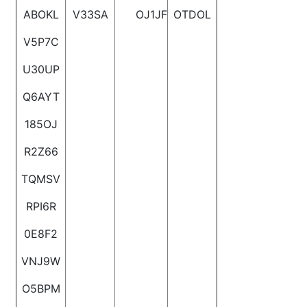
ABOKL
V33SA
OJ1JF
OTDOL
V5P7C
U30UP
Q6AYT
185OJ
R2Z66
TQMSV
RPI6R
0E8F2
VNJ9W
O5BPM