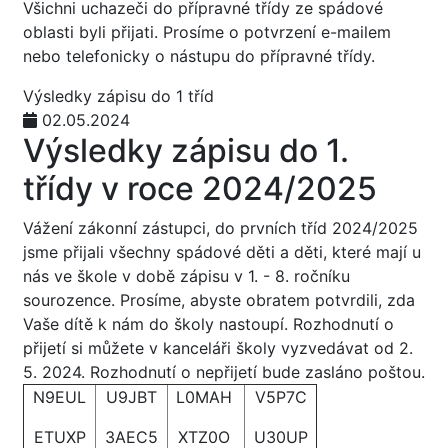
Všichni uchazeči do přípravné třídy ze spádové
oblasti byli přijati. Prosíme o potvrzení e-mailem
nebo telefonicky o nástupu do přípravné třídy.
Výsledky zápisu do 1 tříd
02.05.2024
Výsledky zápisu do 1.
třídy v roce 2024/2025
Vážení zákonní zástupci, do prvních tříd 2024/2025
jsme přijali všechny spádové děti a děti, které mají u
nás ve škole v době zápisu v 1. - 8. ročníku
sourozence. Prosíme, abyste obratem potvrdili, zda
Vaše dítě k nám do školy nastoupí. Rozhodnutí o
přijetí si můžete v kanceláři školy vyzvedávat od 2.
5. 2024. Rozhodnutí o nepřijetí bude zasláno poštou.
N9EUL
U9JBT
L0MAH
V5P7C
ETUXP
3AEC5
XTZ0O
U30UP