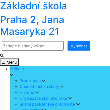
Základní škola
Praha 2, Jana
Masaryka 21
Vyhledat
Menu
O škole
Proč k nám
Charakteristika školy
Historie
Organizace školního roku
Školní poradenské pracoviště