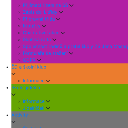
Přijímací řízení na SŠ
Zápis do 1. třídy
Přípravná třída
Kroužky
Charitativní akce
Školská rada
Společnost rodičů a přátel školy ZŠ Jana Masar
Formuláře ke stažení
GDPR
ŠD a školní klub
Informace
Školní jídelna
Informace
Jídelníček
Aktivity