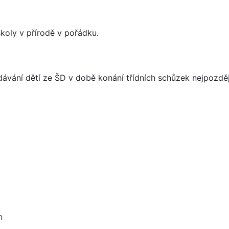
í školy v přírodě v pořádku.
dávání dětí ze ŠD v době konání třídních schůzek nejpozdě
n