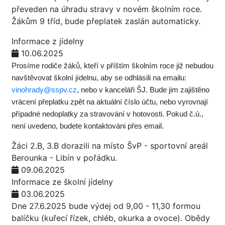
převeden na úhradu stravy v novém školním roce.
Žákům 9 tříd, bude přeplatek zaslán automaticky.
Informace z jídelny
10.06.2025
Prosíme rodiče žáků, kteří v příštím školním roce již nebudou
navštěvovat školní jídelnu, aby se odhlásili na emailu:
vinohrady@sspv.cz
, nebo v kanceláři ŠJ. Bude jim zajištěno
vrácení přeplatku zpět na aktuální číslo účtu, nebo vyrovnají
případné nedoplatky za stravování v hotovosti. Pokud č.ú.,
není uvedeno, budete kontaktováni přes email.
Žáci 2.B, 3.B dorazili na místo ŠvP - sportovní areál
Berounka - Libín v pořádku.
09.06.2025
Informace ze školní jídelny
03.06.2025
Dne 27.6.2025 bude výdej od 9,00 - 11,30 formou
balíčku (kuřecí řízek, chléb, okurka a ovoce). Obědy