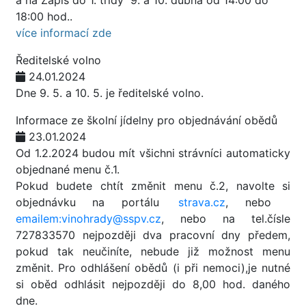
a na Zápis do 1. třídy 9. a 10. dubna od 14:00 do
18:00 hod..
více informací zde
Ředitelské volno
24.01.2024
Dne 9. 5. a 10. 5. je ředitelské volno.
Informace ze školní jídelny pro objednávání obědů
23.01.2024
Od 1.2.2024 budou mít všichni strávníci automaticky
objednané menu č.1.
Pokud budete chtít změnit menu č.2, navolte si
objednávku na portálu
strava.cz
, nebo
emailem:vinohrady@sspv.cz
, nebo na tel.čísle
727833570 nejpozději dva pracovní dny předem,
pokud tak neučiníte, nebude již možnost menu
změnit. Pro odhlášení obědů (i při nemoci),je nutné
si oběd odhlásit nejpozději do 8,00 hod. daného
dne.