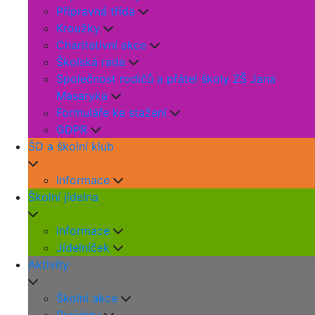
Přípravná třída
Kroužky
Charitativní akce
Školská rada
Společnost rodičů a přátel školy ZŠ Jana
Masaryka
Formuláře ke stažení
GDPR
ŠD a školní klub
Informace
Školní jídelna
Informace
Jídelníček
Aktivity
Školní akce