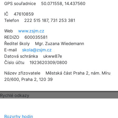
GPS souřadnice 50.071558, 14.437560
IČ 47610859
Telefon 222 515 187, 731 253 381
Web
www.zsjm.cz
REDIZO 600035581
Ředitel školy Mgr. Zuzana Wiedemann
E-mail
skola@zsjm.cz
Datová schránka ukww87e
Číslo účtu 1923620309/0800
Název zřizovatele Městská část Praha 2, nám. Míru
20/600, Praha 2, 120 39
Rychlé odkazy
Rozvrhy hodin