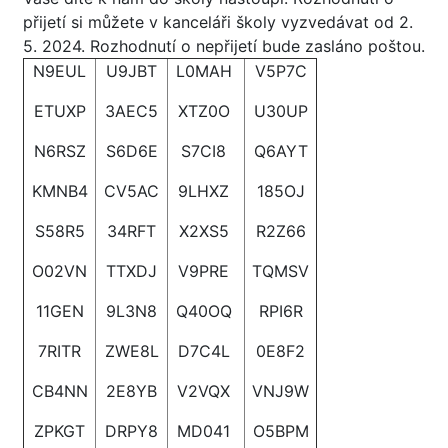
přijetí si můžete v kanceláři školy vyzvedávat od 2.
5. 2024. Rozhodnutí o nepřijetí bude zasláno poštou.
N9EUL
U9JBT
L0MAH
V5P7C
ETUXP
3AEC5
XTZ0O
U30UP
N6RSZ
S6D6E
S7CI8
Q6AYT
KMNB4
CV5AC
9LHXZ
185OJ
S58R5
34RFT
X2XS5
R2Z66
O02VN
TTXDJ
V9PRE
TQMSV
11GEN
9L3N8
Q40OQ
RPI6R
7RITR
ZWE8L
D7C4L
0E8F2
CB4NN
2E8YB
V2VQX
VNJ9W
ZPKGT
DRPY8
MD041
O5BPM