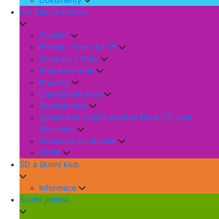
Dokumenty
Pro žáky a rodiče
Zvonění
Přijímací řízení na SŠ
Zápis do 1. třídy
Přípravná třída
Kroužky
Charitativní akce
Školská rada
Společnost rodičů a přátel školy ZŠ Jana
Masaryka
Formuláře ke stažení
GDPR
ŠD a školní klub
Informace
Školní jídelna