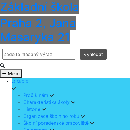
Základní škola
Praha 2, Jana
Masaryka 21
Vyhledat
Menu
O škole
Proč k nám
Charakteristika školy
Historie
Organizace školního roku
Školní poradenské pracoviště