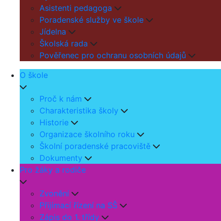
Asistenti pedagoga
Poradenské služby ve škole
Jídelna
Školská rada
Pověřenec pro ochranu osobních údajů
O škole
Proč k nám
Charakteristika školy
Historie
Organizace školního roku
Školní poradenské pracoviště
Dokumenty
Pro žáky a rodiče
Zvonění
Přijímací řízení na SŠ
Zápis do 1. třídy