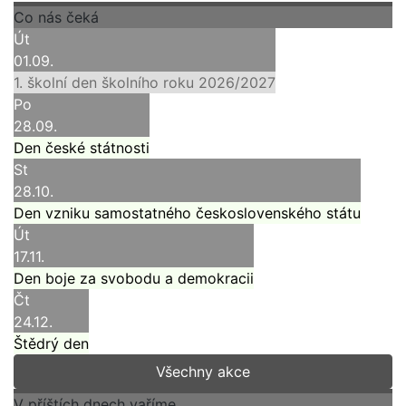
Co nás čeká
Út
01.09.
1. školní den školního roku 2026/2027
Po
28.09.
Den české státnosti
St
28.10.
Den vzniku samostatného československého státu
Út
17.11.
Den boje za svobodu a demokracii
Čt
24.12.
Štědrý den
Všechny akce
V příštích dnech vaříme