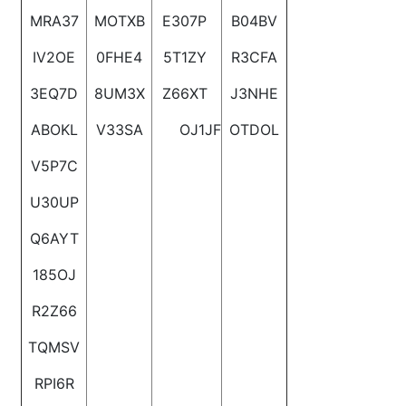
MRA37
MOTXB
E307P
B04BV
IV2OE
0FHE4
5T1ZY
R3CFA
3EQ7D
8UM3X
Z66XT
J3NHE
ABOKL
V33SA
OJ1JF
OTDOL
V5P7C
U30UP
Q6AYT
185OJ
R2Z66
TQMSV
RPI6R