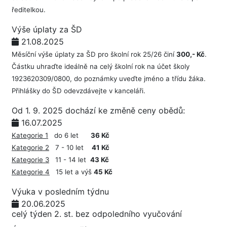
ředitelkou.
Výše úplaty za ŠD
21.08.2025
Měsíční výše úplaty za ŠD pro školní rok 25/26 činí
300,- Kč
.
Částku uhraďte ideálně na celý školní rok na účet školy
1923620309/0800, do poznámky uveďte jméno a třídu žáka.
Přihlášky do ŠD odevzdávejte v kanceláři.
Od 1. 9. 2025 dochází ke změně ceny obědů:
16.07.2025
Kategorie 1
do 6 let
36 Kč
Kategorie 2
7 - 10 let
41 Kč
Kategorie 3
11 - 14 let
43 Kč
Kategorie 4
15 let a výš
45 Kč
Výuka v posledním týdnu
20.06.2025
celý týden 2. st. bez odpoledního vyučování