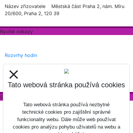
Název zřizovatele Městská část Praha 2, nám. Míru
20/600, Praha 2, 120 39
Rychlé odkazy
Rozvrhy hodin
Zápisy
close
Formuláře ke stažení
Tato webová stránka používá cookies
Sociální sítě
Tato webová stránka používá nezbytné
technické cookies pro zajištění správné
funkcionality webu. Dále může web používat
cookies pro analýzu pohybu uživatelů na webu a