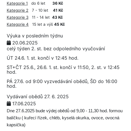
Kategorie 1
do 6 let
36 Kč
Kategorie 2
7 - 10 let
41 Kč
Kategorie 3
11 - 14 let
43 Kč
Kategorie 4
15 let a výš
45 Kč
Výuka v posledním týdnu
20.06.2025
celý týden 2. st. bez odpoledního vyučování
ÚT 24.6. 1. st. končí v 12:45 hod.
ST+ČT 25.6., 26.6. 1. st. končí v 11:50, 2. st. v 12:45
hod.
PÁ 27.6. od 9:00 vyzvedávání obědů, ŠD do 16:00
hod.
Vydávaní obědů 27. 6. 2025
17.06.2025
Dne 27.6.2025 bude výdej obědů od 9,00 - 11,30 hod. formou
balíčku ( kuřecí řízek, chléb, kyselá okurka, ovoce, ovocná
kapsička)