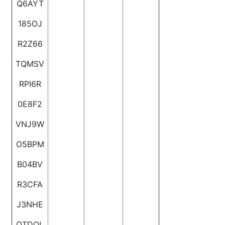
Q6AYT
185OJ
R2Z66
TQMSV
RPI6R
0E8F2
VNJ9W
O5BPM
B04BV
R3CFA
J3NHE
OTDOL