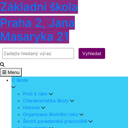
Základní škola
Praha 2, Jana
Masaryka 21
Vyhledat
Menu
O škole
Proč k nám
Charakteristika školy
Historie
Organizace školního roku
Školní poradenské pracoviště