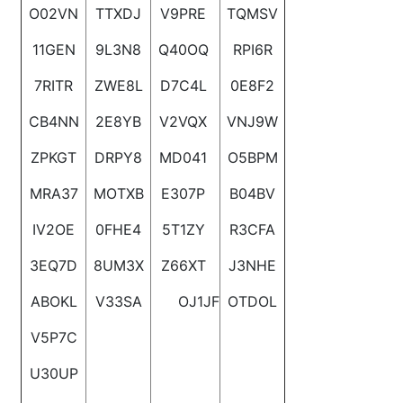
O02VN
TTXDJ
V9PRE
TQMSV
11GEN
9L3N8
Q40OQ
RPI6R
7RITR
ZWE8L
D7C4L
0E8F2
CB4NN
2E8YB
V2VQX
VNJ9W
ZPKGT
DRPY8
MD041
O5BPM
MRA37
MOTXB
E307P
B04BV
IV2OE
0FHE4
5T1ZY
R3CFA
3EQ7D
8UM3X
Z66XT
J3NHE
ABOKL
V33SA
OJ1JF
OTDOL
V5P7C
U30UP