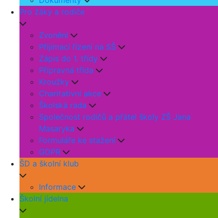
Dokumenty
Pro žáky a rodiče
Zvonění
Přijímací řízení na SŠ
Zápis do 1. třídy
Přípravná třída
Kroužky
Charitativní akce
Školská rada
Společnost rodičů a přátel školy ZŠ Jana
Masaryka
Formuláře ke stažení
GDPR
ŠD a školní klub
Informace
Školní jídelna