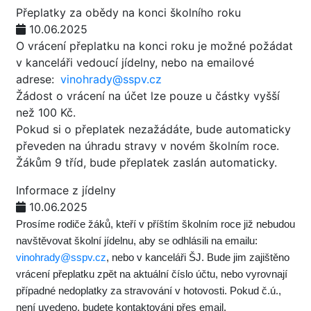
Přeplatky za obědy na konci školního roku
10.06.2025
O vrácení přeplatku na konci roku je možné požádat
v kanceláři vedoucí jídelny, nebo na emailové
adrese:
vinohrady@sspv.cz
Žádost o vrácení na účet lze pouze u částky vyšší
než 100 Kč.
Pokud si o přeplatek nezažádáte, bude automaticky
převeden na úhradu stravy v novém školním roce.
Žákům 9 tříd, bude přeplatek zaslán automaticky.
Informace z jídelny
10.06.2025
Prosíme rodiče žáků, kteří v příštím školním roce již nebudou
navštěvovat školní jídelnu, aby se odhlásili na emailu:
vinohrady@sspv.cz
, nebo v kanceláři ŠJ. Bude jim zajištěno
vrácení přeplatku zpět na aktuální číslo účtu, nebo vyrovnají
případné nedoplatky za stravování v hotovosti. Pokud č.ú.,
není uvedeno, budete kontaktováni přes email.