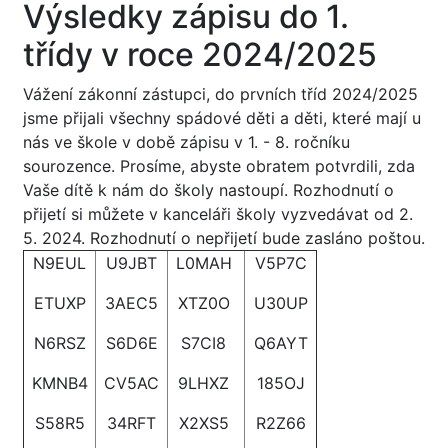
Výsledky zápisu do 1.
třídy v roce 2024/2025
Vážení zákonní zástupci, do prvních tříd 2024/2025
jsme přijali všechny spádové děti a děti, které mají u
nás ve škole v době zápisu v 1. - 8. ročníku
sourozence. Prosíme, abyste obratem potvrdili, zda
Vaše dítě k nám do školy nastoupí. Rozhodnutí o
přijetí si můžete v kanceláři školy vyzvedávat od 2.
5. 2024. Rozhodnutí o nepřijetí bude zasláno poštou.
N9EUL
U9JBT
L0MAH
V5P7C
ETUXP
3AEC5
XTZ0O
U30UP
N6RSZ
S6D6E
S7CI8
Q6AYT
KMNB4
CV5AC
9LHXZ
185OJ
S58R5
34RFT
X2XS5
R2Z66