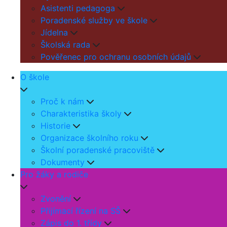
Asistenti pedagoga
Poradenské služby ve škole
Jídelna
Školská rada
Pověřenec pro ochranu osobních údajů
O škole
Proč k nám
Charakteristika školy
Historie
Organizace školního roku
Školní poradenské pracoviště
Dokumenty
Pro žáky a rodiče
Zvonění
Přijímací řízení na SŠ
Zápis do 1. třídy