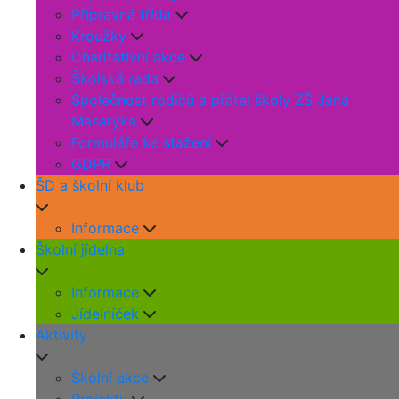
Přípravná třída
Kroužky
Charitativní akce
Školská rada
Společnost rodičů a přátel školy ZŠ Jana
Masaryka
Formuláře ke stažení
GDPR
ŠD a školní klub
Informace
Školní jídelna
Informace
Jídelníček
Aktivity
Školní akce