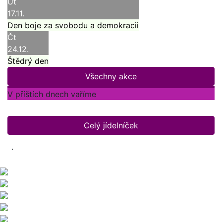
Út
17.11.
Den boje za svobodu a demokracii
Čt
24.12.
Štědrý den
Všechny akce
V příštích dnech vaříme
Celý jídelníček
.