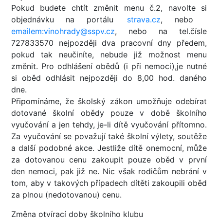
Pokud budete chtít změnit menu č.2, navolte si
objednávku na portálu
strava.cz
, nebo
emailem:vinohrady@sspv.cz
, nebo na tel.čísle
727833570 nejpozději dva pracovní dny předem,
pokud tak neučiníte, nebude již možnost menu
změnit. Pro odhlášení obědů (i při nemoci),je nutné
si oběd odhlásit nejpozději do 8,00 hod. daného
dne.
Připomínáme, že školský zákon umožňuje odebírat
dotované školní obědy pouze v době školního
vyučování a jen tehdy, je-li dítě vyučování přítomno.
Za vyučování se považují také školní výlety, soutěže
a další podobné akce. Jestliže dítě onemocní, může
za dotovanou cenu zakoupit pouze oběd v první
den nemoci, pak již ne. Nic však rodičům nebrání v
tom, aby v takových případech dítěti zakoupili oběd
za plnou (nedotovanou) cenu.
Změna otvírací doby školního klubu