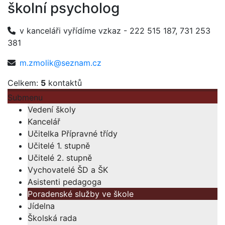
školní psycholog
v kanceláři vyřídíme vzkaz - 222 515 187, 731 253
381
m.zmolik@seznam.cz
Celkem:
5
kontaktů
Submenu
Vedení školy
Kancelář
Učitelka Přípravné třídy
Učitelé 1. stupně
Učitelé 2. stupně
Vychovatelé ŠD a ŠK
Asistenti pedagoga
Poradenské služby ve škole
Jídelna
Školská rada