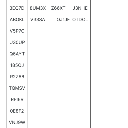
3EQ7D
8UM3X
Z66XT
J3NHE
ABOKL
V33SA
OJ1JF
OTDOL
V5P7C
U30UP
Q6AYT
185OJ
R2Z66
TQMSV
RPI6R
0E8F2
VNJ9W