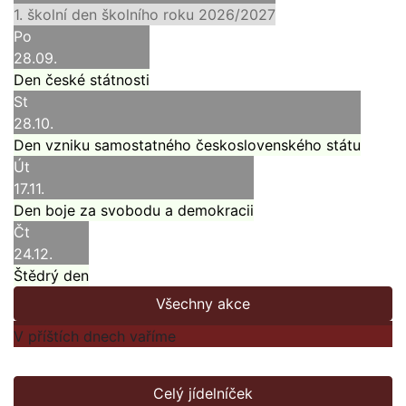
1. školní den školního roku 2026/2027
Po
28.09.
Den české státnosti
St
28.10.
Den vzniku samostatného československého státu
Út
17.11.
Den boje za svobodu a demokracii
Čt
24.12.
Štědrý den
Všechny akce
V příštích dnech vaříme
Celý jídelníček