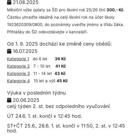
21.08.2025
Měsíční výše úplaty za ŠD pro školní rok 25/26 činí
300,- Kč
.
Částku uhraďte ideálně na celý školní rok na účet školy
1923620309/0800, do poznámky uveďte jméno a třídu žáka.
Přihlášky do ŠD odevzdávejte v kanceláři.
Od 1. 9. 2025 dochází ke změně ceny obědů:
16.07.2025
Kategorie 1
do 6 let
36 Kč
Kategorie 2
7 - 10 let
41 Kč
Kategorie 3
11 - 14 let
43 Kč
Kategorie 4
15 let a výš
45 Kč
Výuka v posledním týdnu
20.06.2025
celý týden 2. st. bez odpoledního vyučování
ÚT 24.6. 1. st. končí v 12:45 hod.
ST+ČT 25.6., 26.6. 1. st. končí v 11:50, 2. st. v 12:45
hod.