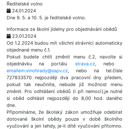
Ředitelské volno
24.01.2024
Dne 9. 5. a 10. 5. je ředitelské volno.
Informace ze školní jídelny pro objednávání obědů
23.01.2024
Od 1.2.2024 budou mít všichni strávníci automaticky
objednané menu č.1.
Pokud budete chtít změnit menu č.2, navolte si
objednávku na portálu
strava.cz
, nebo
emailem:vinohrady@sspv.cz
, nebo na tel.čísle
727833570 nejpozději dva pracovní dny předem,
pokud tak neučiníte, nebude již možnost menu
změnit. Pro odhlášení obědů (i při nemoci),je nutné
si oběd odhlásit nejpozději do 8,00 hod. daného
dne.
Připomínáme, že školský zákon umožňuje odebírat
dotované školní obědy pouze v době školního
vyučování a jen tehdy, je-li dítě vyučování přítomno.