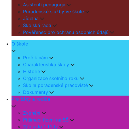
Asistenti pedagoga
Poradenské služby ve škole
Jídelna
Školská rada
Pověřenec pro ochranu osobních údajů
O škole
Proč k nám
Charakteristika školy
Historie
Organizace školního roku
Školní poradenské pracoviště
Dokumenty
Pro žáky a rodiče
Zvonění
Přijímací řízení na SŠ
Zápis do 1. třídy