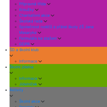
Přípravná třída
Kroužky
Charitativní akce
Školská rada
Společnost rodičů a přátel školy ZŠ Jana
Masaryka
Formuláře ke stažení
GDPR
ŠD a školní klub
Informace
Školní jídelna
Informace
Jídelníček
Aktivity
Školní akce