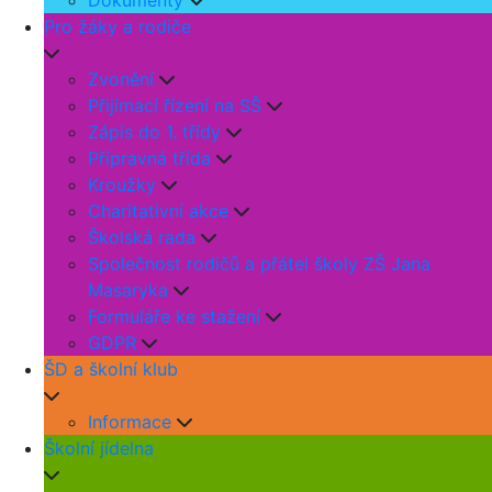
Dokumenty
Pro žáky a rodiče
Zvonění
Přijímací řízení na SŠ
Zápis do 1. třídy
Přípravná třída
Kroužky
Charitativní akce
Školská rada
Společnost rodičů a přátel školy ZŠ Jana
Masaryka
Formuláře ke stažení
GDPR
ŠD a školní klub
Informace
Školní jídelna