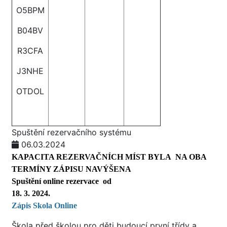
O5BPM
B04BV
R3CFA
J3NHE
OTDOL
Spuštění rezervačního systému
06.03.2024
KAPACITA REZERVAČNÍCH MÍST BYLA NA OBA
TERMÍNY ZÁPISU NAVÝŠENA
Spuštění online rezervace od
18. 3. 2024.
Zápis Skola O
nline
Škola před školou pro děti budoucí první třídy a