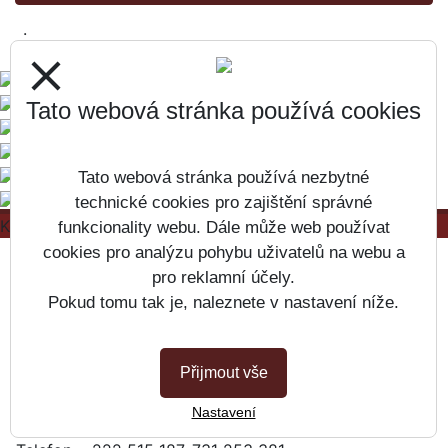
.
close
Tato webová stránka používá cookies
Tato webová stránka používá nezbytné
technické cookies pro zajištění správné
Kontakty
funkcionality webu. Dále může web používat
cookies pro analýzu pohybu uživatelů na webu a
Základní škola, Praha 2, Jana Masaryka 21
pro reklamní účely.
Pokud tomu tak je, naleznete v nastavení níže.
Jana Masaryka 21/400
Praha 2, 120 00
Přijmout vše
GPS souřadnice 50.071558, 14.437560
Nastavení
IČ 47610859