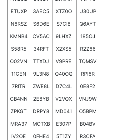
ETUXP
3AEC5
XTZ0O
U30UP
N6RSZ
S6D6E
S7CI8
Q6AYT
KMNB4
CV5AC
9LHXZ
185OJ
S58R5
34RFT
X2XS5
R2Z66
O02VN
TTXDJ
V9PRE
TQMSV
11GEN
9L3N8
Q40OQ
RPI6R
7RITR
ZWE8L
D7C4L
0E8F2
CB4NN
2E8YB
V2VQX
VNJ9W
ZPKGT
DRPY8
MD041
O5BPM
MRA37
MOTXB
E307P
B04BV
IV2OE
0FHE4
5T1ZY
R3CFA