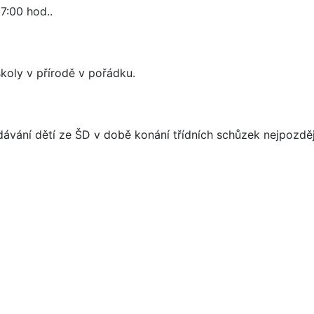
7:00 hod..
í školy v přírodě v pořádku.
dávání dětí ze ŠD v době konání třídních schůzek nejpozdě