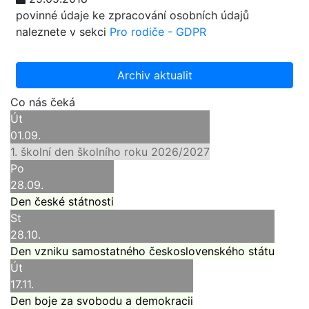
povinné údaje ke zpracování osobních údajů
naleznete v sekci
Pro rodiče - GDPR
Archiv aktualit
Co nás čeká
Út
01.09.
1. školní den školního roku 2026/2027
Po
28.09.
Den české státnosti
St
28.10.
Den vzniku samostatného československého státu
Út
17.11.
Den boje za svobodu a demokracii