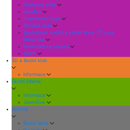
Přípravná třída
Kroužky
Charitativní akce
Školská rada
Společnost rodičů a přátel školy ZŠ Jana
Masaryka
Formuláře ke stažení
GDPR
ŠD a školní klub
Informace
Školní jídelna
Informace
Jídelníček
Aktivity
Školní akce