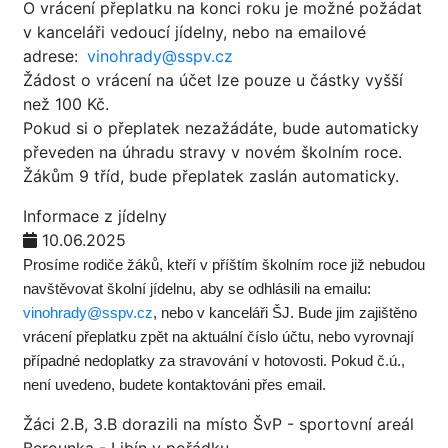
O vrácení přeplatku na konci roku je možné požádat
v kanceláři vedoucí jídelny, nebo na emailové
adrese:
vinohrady@sspv.cz
Žádost o vrácení na účet lze pouze u částky vyšší
než 100 Kč.
Pokud si o přeplatek nezažádáte, bude automaticky
převeden na úhradu stravy v novém školním roce.
Žákům 9 tříd, bude přeplatek zaslán automaticky.
Informace z jídelny
10.06.2025
Prosíme rodiče žáků, kteří v příštím školním roce již nebudou
navštěvovat školní jídelnu, aby se odhlásili na emailu:
vinohrady@sspv.cz
, nebo v kanceláři ŠJ. Bude jim zajištěno
vrácení přeplatku zpět na aktuální číslo účtu, nebo vyrovnají
případné nedoplatky za stravování v hotovosti. Pokud č.ú.,
není uvedeno, budete kontaktováni přes email.
Žáci 2.B, 3.B dorazili na místo ŠvP - sportovní areál