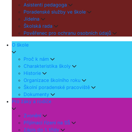
Asistenti pedagoga
Poradenské služby ve škole
Jídelna
Školská rada
Pověřenec pro ochranu osobních údajů
O škole
Proč k nám
Charakteristika školy
Historie
Organizace školního roku
Školní poradenské pracoviště
Dokumenty
Pro žáky a rodiče
Zvonění
Přijímací řízení na SŠ
Zápis do 1. třídy