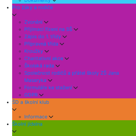
Dokumenty
Pro žáky a rodiče
Zvonění
Přijímací řízení na SŠ
Zápis do 1. třídy
Přípravná třída
Kroužky
Charitativní akce
Školská rada
Společnost rodičů a přátel školy ZŠ Jana
Masaryka
Formuláře ke stažení
GDPR
ŠD a školní klub
Informace
Školní jídelna