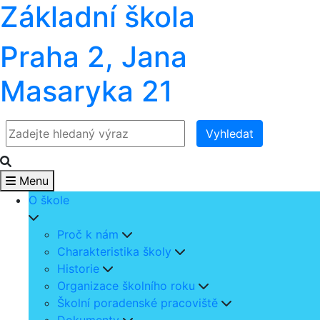
Základní škola
Praha 2, Jana
Masaryka 21
Vyhledat
Menu
O škole
Proč k nám
Charakteristika školy
Historie
Organizace školního roku
Školní poradenské pracoviště