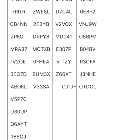
7RITR
ZWE8L
D7C4L
0E8F2
CB4NN
2E8YB
V2VQX
VNJ9W
ZPKGT
DRPY8
MD041
O5BPM
MRA37
MOTXB
E307P
B04BV
IV2OE
0FHE4
5T1ZY
R3CFA
3EQ7D
8UM3X
Z66XT
J3NHE
ABOKL
V33SA
OJ1JF
OTDOL
V5P7C
U30UP
Q6AYT
185OJ