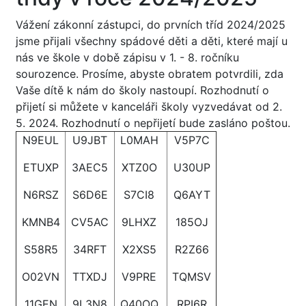
Vážení zákonní zástupci, do prvních tříd 2024/2025
jsme přijali všechny spádové děti a děti, které mají u
nás ve škole v době zápisu v 1. - 8. ročníku
sourozence. Prosíme, abyste obratem potvrdili, zda
Vaše dítě k nám do školy nastoupí. Rozhodnutí o
přijetí si můžete v kanceláři školy vyzvedávat od 2.
5. 2024. Rozhodnutí o nepřijetí bude zasláno poštou.
N9EUL
U9JBT
L0MAH
V5P7C
ETUXP
3AEC5
XTZ0O
U30UP
N6RSZ
S6D6E
S7CI8
Q6AYT
KMNB4
CV5AC
9LHXZ
185OJ
S58R5
34RFT
X2XS5
R2Z66
O02VN
TTXDJ
V9PRE
TQMSV
11GEN
9L3N8
Q40OQ
RPI6R