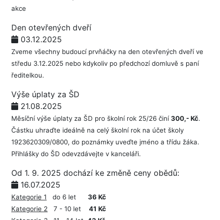
akce
Den otevřených dveří
03.12.2025
Zveme všechny budoucí prvňáčky na den otevřených dveří ve
středu 3.12.2025 nebo kdykoliv po předchozí domluvě s paní
ředitelkou.
Výše úplaty za ŠD
21.08.2025
Měsíční výše úplaty za ŠD pro školní rok 25/26 činí
300,- Kč
.
Částku uhraďte ideálně na celý školní rok na účet školy
1923620309/0800, do poznámky uveďte jméno a třídu žáka.
Přihlášky do ŠD odevzdávejte v kanceláři.
Od 1. 9. 2025 dochází ke změně ceny obědů:
16.07.2025
Kategorie 1
do 6 let
36 Kč
Kategorie 2
7 - 10 let
41 Kč