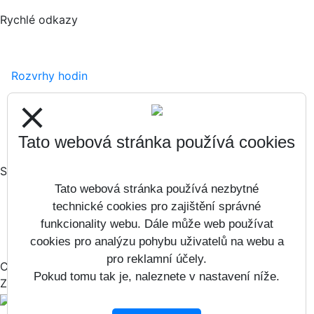
Rychlé odkazy
Rozvrhy hodin
Zápisy
close
Formuláře ke stažení
Tato webová stránka používá cookies
Sociální sítě
Tato webová stránka používá nezbytné
technické cookies pro zajištění správné
funkcionality webu. Dále může web používat
cookies pro analýzu pohybu uživatelů na webu a
pro reklamní účely.
Copyright © 2017 - 2026
Pokud tomu tak je, naleznete v nastavení níže.
Základní škola Jana Masaryka 21 &
Vitalex Computers s.r.o.
- Tvorba