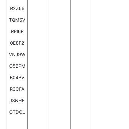
R2Z66
TQMSV
RPI6R
0E8F2
VNJ9W
O5BPM
B04BV
R3CFA
J3NHE
OTDOL