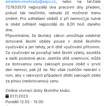
emailem:vinohrady@sspv.cz
, nebo na tel.čísle
727833570 nejpozději dva pracovní dny předem,
pokud tak neučiníte, nebude již možnost menu
změnit. Pro odhlášení obědů (i při nemoci),je nutné
si oběd odhlásit nejpozději do 8,00 hod. daného
dne.
Připomínáme, že školský zákon umožňuje odebírat
dotované školní obědy pouze v době školního
vyučování a jen tehdy, je-li dítě vyučování přítomno.
Za vyučování se považují také školní výlety, soutěže
a další podobné akce. Jestliže dítě onemocní, může
za dotovanou cenu zakoupit pouze oběd v první
den nemoci, pak již ne. Nic však rodičům nebrání v
tom, aby v takových případech dítěti zakoupili oběd
za plnou (nedotovanou) cenu.
Změna otvírací doby školního klubu
01.11.2023
Pondělí 12.55 - 15.00