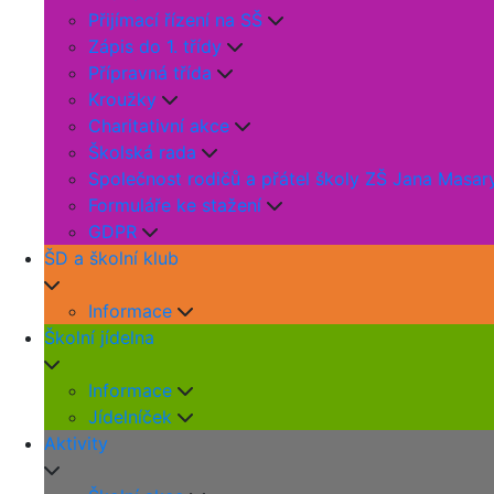
Přijímací řízení na SŠ
Zápis do 1. třídy
Přípravná třída
Kroužky
Charitativní akce
Školská rada
Společnost rodičů a přátel školy ZŠ Jana Masar
Formuláře ke stažení
GDPR
ŠD a školní klub
Informace
Školní jídelna
Informace
Jídelníček
Aktivity