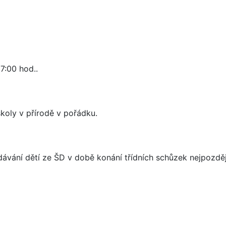
7:00 hod..
í školy v přírodě v pořádku.
dávání dětí ze ŠD v době konání třídních schůzek nejpozdě