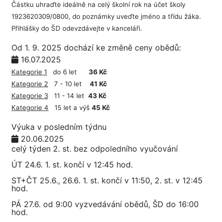
Částku uhraďte ideálně na celý školní rok na účet školy
1923620309/0800, do poznámky uveďte jméno a třídu žáka.
Přihlášky do ŠD odevzdávejte v kanceláři.
Od 1. 9. 2025 dochází ke změně ceny obědů:
16.07.2025
Kategorie 1
do 6 let
36 Kč
Kategorie 2
7 - 10 let
41 Kč
Kategorie 3
11 - 14 let
43 Kč
Kategorie 4
15 let a výš
45 Kč
Výuka v posledním týdnu
20.06.2025
celý týden 2. st. bez odpoledního vyučování
ÚT 24.6. 1. st. končí v 12:45 hod.
ST+ČT 25.6., 26.6. 1. st. končí v 11:50, 2. st. v 12:45
hod.
PÁ 27.6. od 9:00 vyzvedávání obědů, ŠD do 16:00
hod.