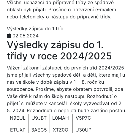
Všichni uchazeči do přípravné třídy ze spádové
oblasti byli přijati. Prosíme o potvrzení e-mailem
nebo telefonicky o nástupu do přípravné třídy.
Výsledky zápisu do 1 tříd
02.05.2024
Výsledky zápisu do 1.
třídy v roce 2024/2025
Vážení zákonní zástupci, do prvních tříd 2024/2025
jsme přijali všechny spádové děti a děti, které mají u
nás ve škole v době zápisu v 1. - 8. ročníku
sourozence. Prosíme, abyste obratem potvrdili, zda
Vaše dítě k nám do školy nastoupí. Rozhodnutí o
přijetí si můžete v kanceláři školy vyzvedávat od 2.
5. 2024. Rozhodnutí o nepřijetí bude zasláno poštou.
N9EUL
U9JBT
L0MAH
V5P7C
ETUXP
3AEC5
XTZ0O
U30UP