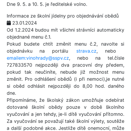
Dne 9. 5. a 10. 5. je ředitelské volno.
Informace ze školní jídelny pro objednávání obědů
23.01.2024
Od 1.2.2024 budou mít všichni strávníci automaticky
objednané menu č.1.
Pokud budete chtít změnit menu č.2, navolte si
objednávku na portálu
strava.cz
, nebo
emailem:vinohrady@sspv.cz
, nebo na tel.čísle
727833570 nejpozději dva pracovní dny předem,
pokud tak neučiníte, nebude již možnost menu
změnit. Pro odhlášení obědů (i při nemoci),je nutné
si oběd odhlásit nejpozději do 8,00 hod. daného
dne.
Připomínáme, že školský zákon umožňuje odebírat
dotované školní obědy pouze v době školního
vyučování a jen tehdy, je-li dítě vyučování přítomno.
Za vyučování se považují také školní výlety, soutěže
a další podobné akce. Jestliže dítě onemocní, může