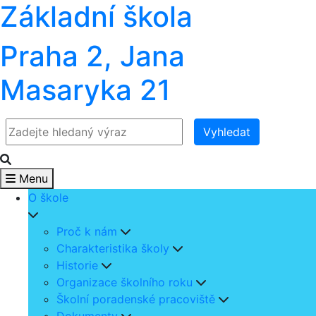
Základní škola
Praha 2, Jana
Masaryka 21
Vyhledat
Menu
O škole
Proč k nám
Charakteristika školy
Historie
Organizace školního roku
Školní poradenské pracoviště