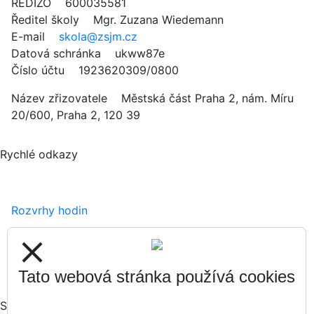
REDIZO 600035581
Ředitel školy Mgr. Zuzana Wiedemann
E-mail
skola@zsjm.cz
Datová schránka ukww87e
Číslo účtu 1923620309/0800
Název zřizovatele Městská část Praha 2, nám. Míru
20/600, Praha 2, 120 39
Rychlé odkazy
Rozvrhy hodin
Zápisy
close
Formuláře ke stažení
Tato webová stránka používá cookies
Sociální sítě