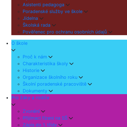
Asistenti pedagoga
Poradenské služby ve škole
Jídelna
Školská rada
Pověřenec pro ochranu osobních údajů
O škole
Proč k nám
Charakteristika školy
Historie
Organizace školního roku
Školní poradenské pracoviště
Dokumenty
Pro žáky a rodiče
Zvonění
Přijímací řízení na SŠ
Zápis do 1. třídy