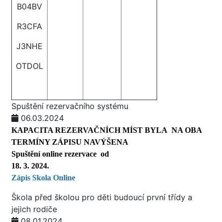
B04BV
R3CFA
J3NHE
OTDOL
Spuštění rezervačního systému
06.03.2024
KAPACITA REZERVAČNÍCH MÍST BYLA NA OBA
TERMÍNY ZÁPISU NAVÝŠENA
Spuštění online rezervace od
18. 3. 2024.
Zápis Skola O
nline
Škola před školou pro děti budoucí první třídy a
jejich rodiče
08.01.2024