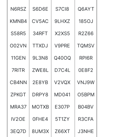
N6RSZ
S6D6E
S7CI8
Q6AYT
KMNB4
CV5AC
9LHXZ
185OJ
S58R5
34RFT
X2XS5
R2Z66
O02VN
TTXDJ
V9PRE
TQMSV
11GEN
9L3N8
Q40OQ
RPI6R
7RITR
ZWE8L
D7C4L
0E8F2
CB4NN
2E8YB
V2VQX
VNJ9W
ZPKGT
DRPY8
MD041
O5BPM
MRA37
MOTXB
E307P
B04BV
IV2OE
0FHE4
5T1ZY
R3CFA
3EQ7D
8UM3X
Z66XT
J3NHE