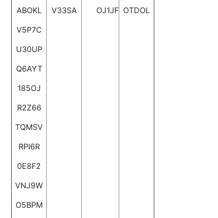
ABOKL
V33SA
OJ1JF
OTDOL
V5P7C
U30UP
Q6AYT
185OJ
R2Z66
TQMSV
RPI6R
0E8F2
VNJ9W
O5BPM