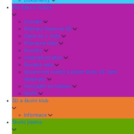
Dokumenty
Pro žáky a rodiče
Zvonění
Přijímací řízení na SŠ
Zápis do 1. třídy
Přípravná třída
Kroužky
Charitativní akce
Školská rada
Společnost rodičů a přátel školy ZŠ Jana
Masaryka
Formuláře ke stažení
GDPR
ŠD a školní klub
Informace
Školní jídelna