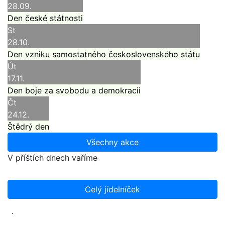
28.09.
Den české státnosti
St
28.10.
Den vzniku samostatného československého státu
Út
17.11.
Den boje za svobodu a demokracii
Čt
24.12.
Štědrý den
Všechny akce
V příštích dnech vaříme
Celý jídelníček
.