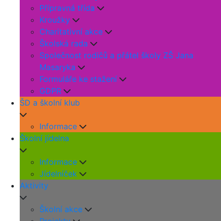
Přípravná třída
Kroužky
Charitativní akce
Školská rada
Společnost rodičů a přátel školy ZŠ Jana
Masaryka
Formuláře ke stažení
GDPR
ŠD a školní klub
Informace
Školní jídelna
Informace
Jídelníček
Aktivity
Školní akce